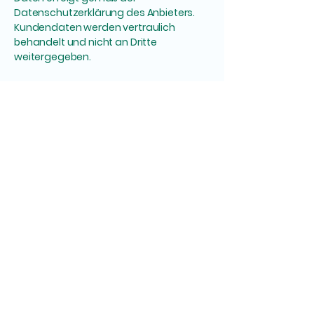
Datenschutzerklärung des Anbieters.
Kundendaten werden vertraulich
behandelt und nicht an Dritte
weitergegeben.
8.
Schlussbestimmun
gen
Änderungen oder Ergänzungen dieser
AGB bedürfen der Schriftform.
Sollte eine Bestimmung dieser AGB
unwirksam sein, bleibt die Wirksamkeit
der übrigen Bestimmungen unberührt.
Es gilt das Recht der Bundesrepublik
Deutschland.
📞 Kontakt:
+49 174 100 3392
📧 E-Mail: info@guteengelberlin.de
📍 Adresse: Wittestr. 30K, 13509 Berlin